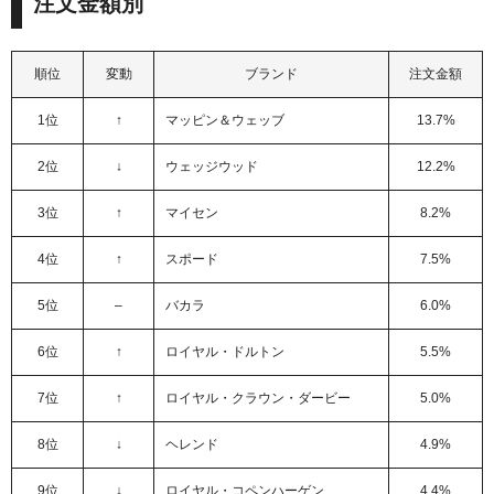
注文金額別
順位
変動
ブランド
注文金額
1位
↑
マッピン＆ウェッブ
13.7%
2位
↓
ウェッジウッド
12.2%
3位
↑
マイセン
8.2%
4位
↑
スポード
7.5%
5位
–
バカラ
6.0%
6位
↑
ロイヤル・ドルトン
5.5%
7位
↑
ロイヤル・クラウン・ダービー
5.0%
8位
↓
ヘレンド
4.9%
9位
↓
ロイヤル・コペンハーゲン
4.4%