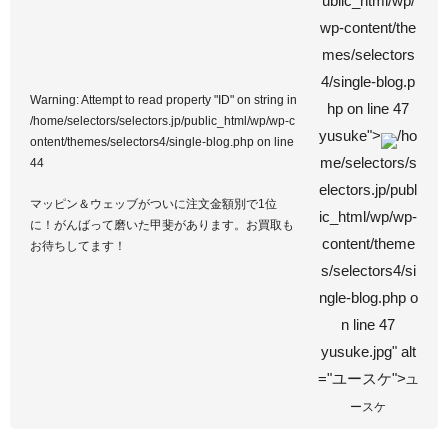
ublic_html/wp/
wp-content/the
mes/selectors
4/single-blog.p
Warning
: Attempt to read property "ID" on string in
hp on line
47
/home/selectors/selectors.jp/public_html/wp/wp-c
yusuke">
/ho
ontent/themes/selectors4/single-blog.php
on line
me/selectors/s
44
electors.jp/publ
マッピン＆ウェッブがついに注文金額別で1位
ic_html/wp/wp-
に！がんばって磨いた甲斐があります。お買取も
content/theme
お待ちしてます！
s/selectors4/si
ngle-blog.php o
n line
47
yusuke.jpg" alt
="ユースケ">
ユ
ースケ