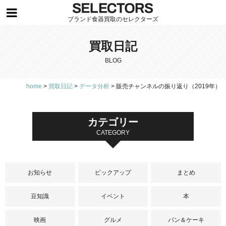
ブランド食器買取のセレクターズ
買取日記
BLOG
home
>
買取日記
>
データ分析
>
販売チャンネルの振り返り（2019年）
カテゴリー
CATEGORY
お知らせ
ピックアップ
まとめ
豆知識
イベント
本
映画
グルメ
パン＆ケーキ