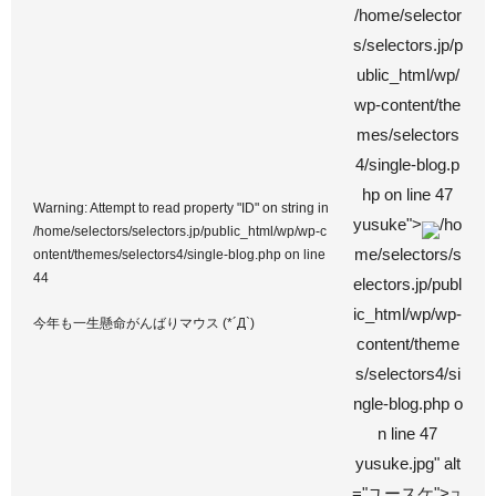
/home/selector
s/selectors.jp/p
ublic_html/wp/
wp-content/the
mes/selectors
4/single-blog.p
hp on line
47
Warning
: Attempt to read property "ID" on string in
yusuke">
/ho
/home/selectors/selectors.jp/public_html/wp/wp-c
me/selectors/s
ontent/themes/selectors4/single-blog.php
on line
44
electors.jp/publ
ic_html/wp/wp-
今年も一生懸命がんばりマウス (*´Д`)
content/theme
s/selectors4/si
ngle-blog.php o
n line
47
yusuke.jpg" alt
="ユースケ">
ユ