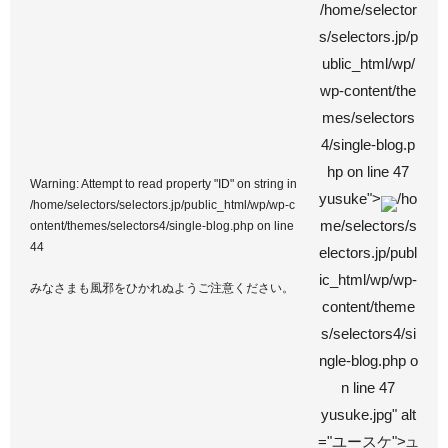
/home/selector
s/selectors.jp/p
ublic_html/wp/
wp-content/the
mes/selectors
4/single-blog.p
hp on line
47
Warning
: Attempt to read property "ID" on string in
yusuke">
/ho
/home/selectors/selectors.jp/public_html/wp/wp-c
me/selectors/s
ontent/themes/selectors4/single-blog.php
on line
44
electors.jp/publ
ic_html/wp/wp-
みなさまも風邪をひかれぬようご注意ください。
content/theme
s/selectors4/si
ngle-blog.php o
n line
47
yusuke.jpg" alt
="ユースケ">
ユ