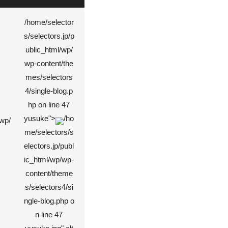
/home/selector
s/selectors.jp/p
ublic_html/wp/
wp-content/the
mes/selectors
4/single-blog.p
hp on line
47
yusuke">
/ho
/wp/
me/selectors/s
electors.jp/publ
ic_html/wp/wp-
content/theme
s/selectors4/si
ngle-blog.php o
n line
47