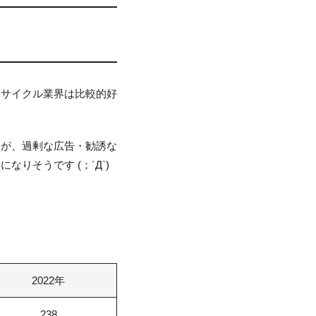
リサイクル業界は比較的好
すが、過剰な広告・勧誘な
りそうです (；´Д`)
2022年
238