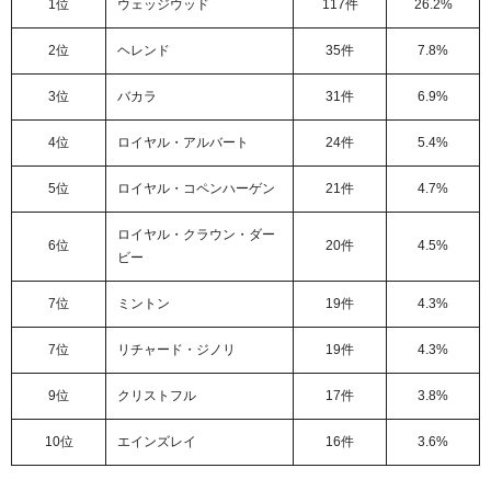
1位
ウェッジウッド
117件
26.2%
2位
ヘレンド
35件
7.8%
3位
バカラ
31件
6.9%
4位
ロイヤル・アルバート
24件
5.4%
5位
ロイヤル・コペンハーゲン
21件
4.7%
ロイヤル・クラウン・ダー
6位
20件
4.5%
ビー
7位
ミントン
19件
4.3%
7位
リチャード・ジノリ
19件
4.3%
9位
クリストフル
17件
3.8%
10位
エインズレイ
16件
3.6%