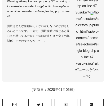
Warning
: Attempt to read property "ID" on string in
hp on line
47
/home/selectors/selectors.jp/public_html/wp/wp-c
ontent/themes/selectors4/single-blog.php
on line
yusuke">
/ho
44
me/selectors/s
electors.jp/publ
買取はどんな依頼がくるかわからないのがおもし
ろいところです。一方で、買取実績に載せると同
ic_html/wp/wp-
じもの持ってる方からご依頼が来たりと全くの無
content/theme
関係ってわけでもなかったり。
s/selectors4/si
ngle-blog.php o
n line
47
yusuke.jpg" alt
="ユースケ">
ユ
ースケ
（更新日：2020年01月06日）
4
1
B!