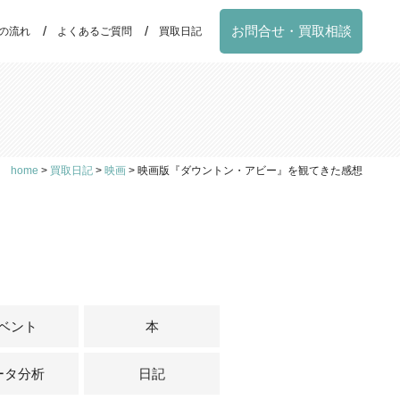
お問合せ・買取相談
の流れ
よくあるご質問
買取日記
home
>
買取日記
>
映画
>
映画版『ダウントン・アビー』を観てきた感想
ベント
本
ータ分析
日記