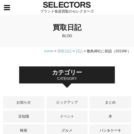
ブランド食器買取のセレクターズ
買取日記
BLOG
home
>
買取日記
>
日記
>
敷島神社に初詣（2019年）
カテゴリー
CATEGORY
お知らせ
ピックアップ
まとめ
豆知識
イベント
本
映画
グルメ
パン＆ケーキ