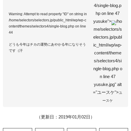
4/single-blog.p
hp on line
47
Warning
: Attempt to read property "ID" on string in
/home/selectors/selectors.jp/public_html/wp/wp-c
yusuke">
/ho
ontent/themes/selectors4/single-blog.php
on line
me/selectors/s
44
electors.jp/publ
どうも今年はチカの運勢にあやかる年になりそう
ic_html/wp/wp-
です（汗
content/theme
s/selectors4/si
ngle-blog.php o
n line
47
yusuke.jpg" alt
="ユースケ">
ユ
ースケ
（更新日：2019年01月02日）