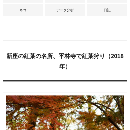
ネコ
データ分析
日記
新座の紅葉の名所、平林寺で紅葉狩り（2018
年）