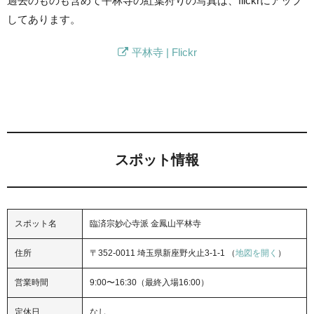
過去のものも含めて平林寺の紅葉狩りの写真は、flickrにアップ
してあります。
平林寺 | Flickr
スポット情報
スポット名
臨済宗妙心寺派 金鳳山平林寺
住所
〒352-0011 埼玉県新座野火止3-1-1 （
地図を開く
）
営業時間
9:00〜16:30（最終入場16:00）
定休日
なし