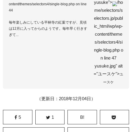
yusuke">
/ho
ontent/themes/selectors4/single-blog.php
on line
me/selectors/s
44
electors.jp/publ
毎年楽しみにしている平林寺の紅葉ですが、見頃
ic_html/wp/wp-
は12月に入ってからのようです。毎年早く行きす
content/theme
ぎて...
s/selectors4/si
ngle-blog.php o
n line
47
yusuke.jpg" alt
="ユースケ">
ユ
ースケ
（更新日：2018年12月04日）
5
1
B!