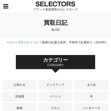
ブランド食器買取のセレクターズ
買取日記
BLOG
home
>
買取日記
>
日記
>
新座の紅葉の名所、平林寺で紅葉狩り（2018年）
カテゴリー
CATEGORY
お知らせ
ピックアップ
まとめ
豆知識
イベント
本
映画
グルメ
パン＆ケーキ