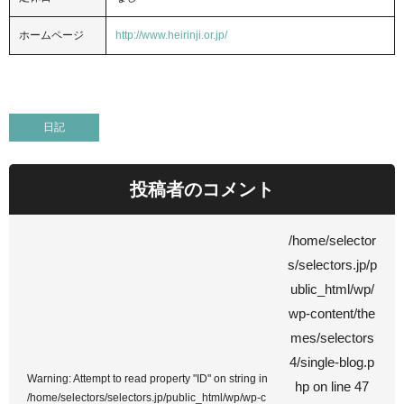
ホームページ
http://www.heirinji.or.jp/
日記
投稿者のコメント
/home/selector
s/selectors.jp/p
ublic_html/wp/
wp-content/the
mes/selectors
4/single-blog.p
Warning
: Attempt to read property "ID" on string in
hp on line
47
/home/selectors/selectors.jp/public_html/wp/wp-c