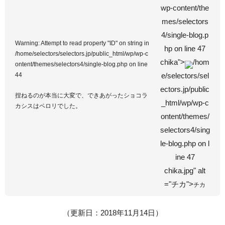
wp-content/the
mes/selectors
4/single-blog.p
Warning
: Attempt to read property "ID" on string in
hp on line
47
/home/selectors/selectors.jp/public_html/wp/wp-c
chika">
/hom
ontent/themes/selectors4/single-blog.php
on line
44
e/selectors/sel
ectors.jp/public
捏ねるのが本当に大変で、できあがったショコラ
_html/wp/wp-c
カシスはペロリでした。
ontent/themes/
selectors4/sing
le-blog.php on l
ine
47
chika.jpg" alt
="チカ">
チカ
（更新日：2018年11月14日）