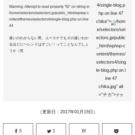
4/single-blog.p
Warning
: Attempt to read property "ID" on string in
hp on line
47
/home/selectors/selectors.jp/public_html/wp/wp-c
ontent/themes/selectors4/single-blog.php
on line
chika">
/hom
44
e/selectors/sel
ectors.jp/public
違いのわからない男、ユースケでもその違いわか
るほどにヘレンドはすごい！ってことなんでしょ
_html/wp/wp-c
うか（笑
ontent/themes/
selectors4/sing
le-blog.php on l
ine
47
chika.jpg" alt
="チカ">
チカ
（更新日：2017年01月19日）
3
1
B!