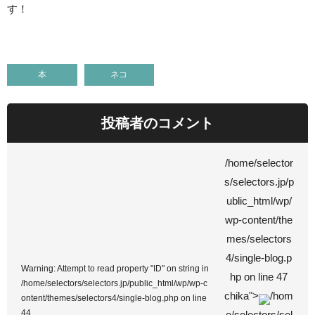
す！
本
ネコ
投稿者のコメント
/home/selector
s/selectors.jp/p
ublic_html/wp/
wp-content/the
mes/selectors
4/single-blog.p
Warning
: Attempt to read property "ID" on string in
hp on line
47
/home/selectors/selectors.jp/public_html/wp/wp-c
chika">
/hom
ontent/themes/selectors4/single-blog.php
on line
44
e/selectors/sel