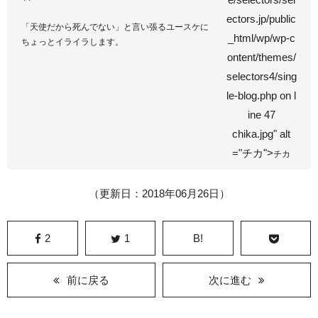
ectors.jp/public
「天使だから死んでない」と言い張るユースケに
_html/wp/wp-c
ちょっとイライラします。
ontent/themes/
selectors4/sing
le-blog.php on l
ine
47
chika.jpg" alt
="チカ">
チカ
（更新日：2018年06月26日）
2
1
B!
前に戻る
次に進む