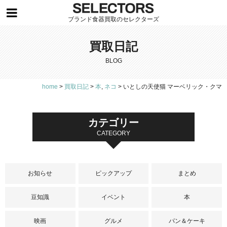
ブランド食器買取のセレクターズ
買取日記
BLOG
home
>
買取日記
>
本
,
ネコ
>
いとしの天使猫 マーベリック・クマ
カテゴリー
CATEGORY
お知らせ
ピックアップ
まとめ
豆知識
イベント
本
映画
グルメ
パン＆ケーキ