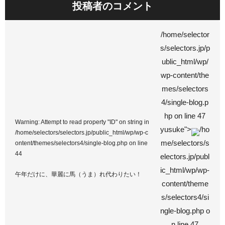
投稿者のコメント
/home/selector
s/selectors.jp/p
ublic_html/wp/
wp-content/the
mes/selectors
4/single-blog.p
hp on line
47
Warning
: Attempt to read property "ID" on string in
yusuke">
/ho
/home/selectors/selectors.jp/public_html/wp/wp-c
me/selectors/s
ontent/themes/selectors4/single-blog.php
on line
44
electors.jp/publ
ic_html/wp/wp-
午年だけに、華麗に馬（うま）れ代わりたい！
content/theme
s/selectors4/si
ngle-blog.php o
n line
47