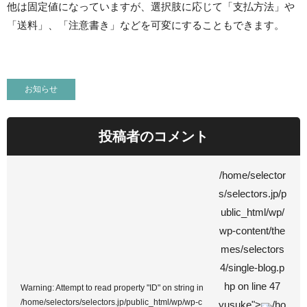
他は固定値になっていますが、選択肢に応じて「支払方法」や
「送料」、「注意書き」などを可変にすることもできます。
お知らせ
投稿者のコメント
/home/selector
s/selectors.jp/p
ublic_html/wp/
wp-content/the
mes/selectors
4/single-blog.p
hp on line
47
Warning
: Attempt to read property "ID" on string in
/home/selectors/selectors.jp/public_html/wp/wp-c
yusuke">
/ho