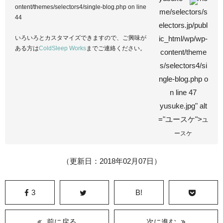
ontent/themes/selectors4/single-blog.php
on line
me/selectors/s
44
electors.jp/publ
いろいろとカスタマイズできますので、ご興味が
ic_html/wp/wp-
ある方は
ColdSleep Works
までご連絡ください。
content/theme
s/selectors4/si
ngle-blog.php o
n line
47
yusuke.jpg" alt
="ユースケ">
ユ
ースケ
（更新日：2018年02月07日）
3
B!
前に戻る
次に進む