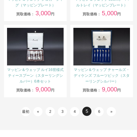
グ（マッピンプレート）
ルトレイ（マッピンプレート）
3,000
5,000
買取価格：
円
買取価格：
円
マッピン＆ウェッブ ルイ16世様式
マッピン＆ウェッブ チャールズ・
ティースプーン（スターリングシ
ディケンズ フルーツピック（スタ
ルバー）6本セット
ーリングシルバー）
9,000
9,000
買取価格：
円
買取価格：
円
5
最初
«
2
3
4
6
»