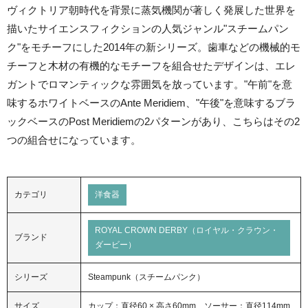
ヴィクトリア朝時代を背景に蒸気機関が著しく発展した世界を
描いたサイエンスフィクションの人気ジャンル"スチームパン
ク"をモチーフにした2014年の新シリーズ。歯車などの機械的モ
チーフと木材の有機的なモチーフを組合せたデザインは、エレ
ガントでロマンティックな雰囲気を放っています。"午前"を意
味するホワイトベースのAnte Meridiem、"午後"を意味するブラ
ックベースのPost Meridiemの2パターンがあり、こちらはその2
つの組合せになっています。
カテゴリ
洋食器
ROYAL CROWN DERBY（ロイヤル・クラウン・
ブランド
ダービー）
シリーズ
Steampunk（スチームパンク）
サイズ
カップ：直径60 × 高さ60mm、ソーサー：直径114mm