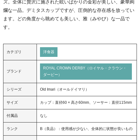
ズ。全体に贅沢に施された眩いばかりの金彩が美しい、豪華絢
爛な一品。デミタスカップですが、圧倒的な存在感を放ってい
ます。どの角度から眺めても美しい、雅（みやび）な一品で
す。
カテゴリ
洋食器
ROYAL CROWN DERBY（ロイヤル・クラウン・
ブランド
ダービー）
シリーズ
Old Imari（オールドイマリ）
サイズ
カップ：直径60 × 高さ60mm、ソーサー：直径115mm
付属品
なし
ランク
B（良品）：使用感が少ない、全体的に状態が良いもの