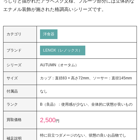
っしりと描かれたアラベスク文様、フルーツ部分には立体的な
エナメル装飾が施された格調高いシリーズです。
カテゴリ
洋食器
ブランド
LENOX（レノックス）
シリーズ
AUTUMN（オータム）
サイズ
カップ：直径83 × 高さ72mm、ソーサー：直径145mm
付属品
なし
ランク
B（良品）：使用感が少ない、全体的に状態が良いもの
2,500
買取価格
円
特に目立つダメージのない、状態の良いお品物でし
補足説明