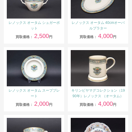
レノックス オータム シュガーポ
レノックス オータム 40cmオーバ
ット
ルプラター
2,500
4,000
買取価格：
円
買取価格：
円
レノックス オータム スーププレ
キリンビヤマグコレクション（19
ート
90年）レノックス （オータム）
2,000
4,000
買取価格：
円
買取価格：
円