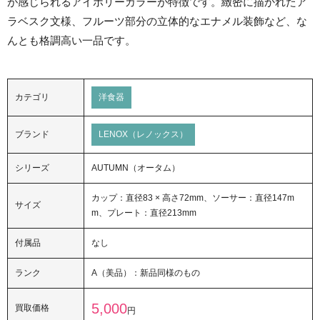
が感じられるアイボリーカラーが特徴です。緻密に描かれたア
ラベスク文様、フルーツ部分の立体的なエナメル装飾など、な
んとも格調高い一品です。
カテゴリ
洋食器
ブランド
LENOX（レノックス）
シリーズ
AUTUMN（オータム）
カップ：直径83 × 高さ72mm、ソーサー：直径147m
サイズ
m、プレート：直径213mm
付属品
なし
ランク
A（美品）：新品同様のもの
5,000
買取価格
円