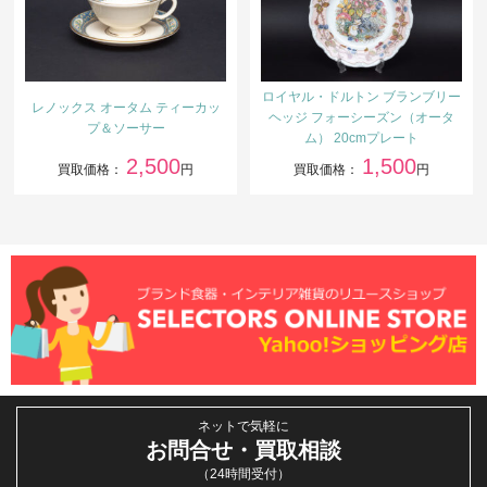
ロイヤル・ドルトン ブランブリー
レノックス オータム ティーカッ
ヘッジ フォーシーズン（オータ
プ＆ソーサー
ム） 20cmプレート
2,500
1,500
買取価格：
円
買取価格：
円
ネットで気軽に
お問合せ・買取相談
（24時間受付）