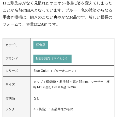
ロに馴染みがなく見慣れたオニオン模様に姿を変えてしまった
ことが名前の由来となっています。ブルー一色の濃淡からなる
手書き模様は、飽きのこない爽やかなお品です。珍しい横長の
フォームで、容量は150mlです。
カテゴリ
洋食器
ブランド
MEISSEN（マイセン）
シリーズ
Blue Onion（ブルーオニオン）
カップ：横幅90 × 奥行85 × 高さ55mm、ソーサー：横
サイズ
幅141 × 奥行123 × 高さ37mm
付属品
なし
ランク
A（美品）：新品同様のもの