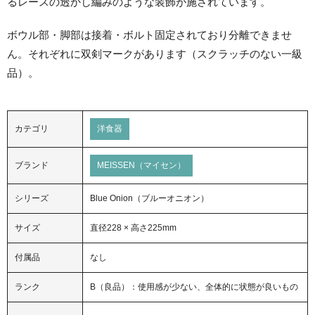
るレースの透かし編みのような装飾が施されています。
ボウル部・脚部は接着・ボルト固定されており分離できませ
ん。それぞれに双剣マークがあります（スクラッチのない一級
品）。
カテゴリ
洋食器
ブランド
MEISSEN（マイセン）
シリーズ
Blue Onion（ブルーオニオン）
サイズ
直径228 × 高さ225mm
付属品
なし
ランク
B（良品）：使用感が少ない、全体的に状態が良いもの