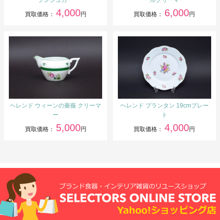
プンシュガー
ールクリーマー
4,000
6,000
買取価格：
円
買取価格：
円
ヘレンド ウィーンの薔薇 クリーマ
ヘレンド プランタン 19cmプレー
ー
ト
5,000
4,000
買取価格：
円
買取価格：
円