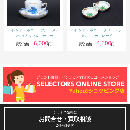
ヘレンド アポニー・ブルー メラ
ヘレンド アポニー・グリーン ジ
ンジェカップ＆ソーサー
ャム／マーマレード
6,000
4,500
買取価格：
円
買取価格：
円
ネットで気軽に
お問合せ・買取相談
（24時間受付）