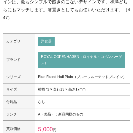
インは、最もシンプルで飽きのこないデザインです。和洋どち
らにもマッチします。箸置きとしてもお使いいただけます。（4
47）
カテゴリ
洋食器
ROYAL COPENHAGEN（ロイヤル・コペンハーゲ
ブランド
ン）
シリーズ
Blue Fluted Half Plain（ブルーフルーテッドプレイン）
サイズ
横幅73 × 奥行13 × 高さ17mm
付属品
なし
ランク
A（美品）：新品同様のもの
5,000
買取価格
円