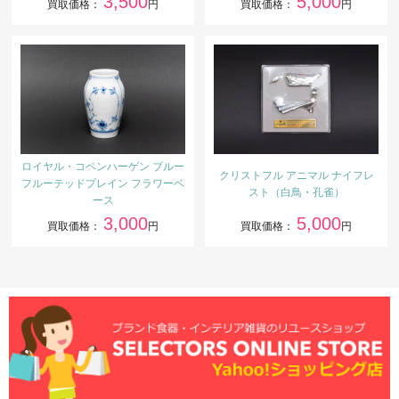
3,500
5,000
買取価格：
円
買取価格：
円
ロイヤル・コペンハーゲン ブルー
クリストフル アニマル ナイフレ
フルーテッドプレイン フラワーベ
スト（白鳥・孔雀）
ース
3,000
5,000
買取価格：
円
買取価格：
円