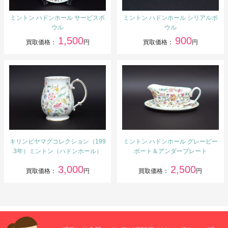
ミントン ハドンホール サービスボ
ミントン ハドンホール シリアルボ
ウル
ウル
1,500
900
買取価格：
円
買取価格：
円
キリンビヤマグコレクション（199
ミントン ハドンホール グレービー
3年）ミントン（ハドンホール）
ボート＆アンダープレート
3,000
2,500
買取価格：
円
買取価格：
円