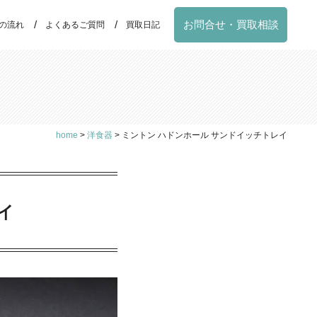
お問合せ・買取相談
の流れ
よくあるご質問
買取日記
home
>
洋食器
>
ミントン ハドンホール サンドイッチトレイ
イ