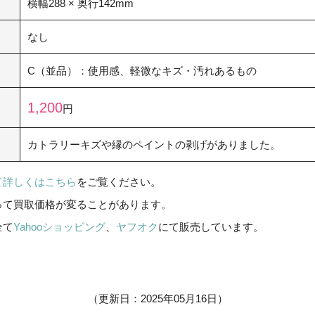
横幅288 × 奥行142mm
なし
C（並品）：使用感、軽微なキズ・汚れあるもの
1,200
円
カトラリーキズや縁のペイントの剥げがありました。
て詳しくはこちら
をご覧ください。
って買取価格が変ることがあります。
全て
Yahooショッピング
、
ヤフオク
にて販売しています。
（更新日：2025年05月16日）