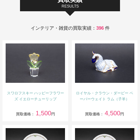
RESULTS
インテリア・雑貨の買取実績：
396
件
スワロフスキー ハッピーフラワー
ロイヤル・クラウン・ダービー ペ
ズ イエローチューリップ
ーパーウェイト ラム（子羊）
1,500
4,500
買取価格：
円
買取価格：
円