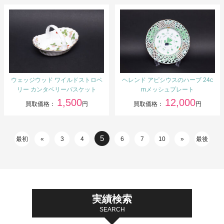
ウェッジウッド ワイルドストロベ
ヘレンド アピシウスのハーブ 24c
リー カンタベリーバスケット
mメッシュプレート
1,500
12,000
買取価格：
円
買取価格：
円
5
最初
«
3
4
6
7
10
»
最後
実績検索
SEARCH