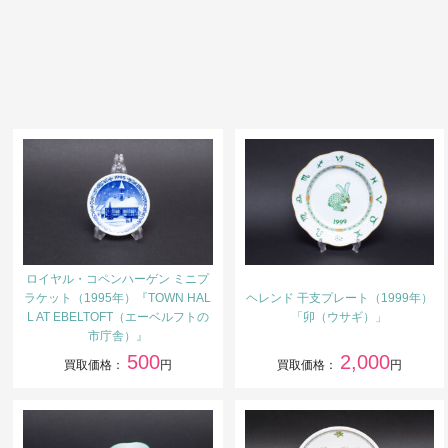
ロイヤル・コペンハーゲン ミニプ
ラケット（1995年）『TOWN HAL
ヘレンド 干支プレート（1999年）
L AT EBELTOFT（エーベルフトの
「卯（ウサギ）」
市庁舎）』
500
2,000
買取価格：
円
買取価格：
円