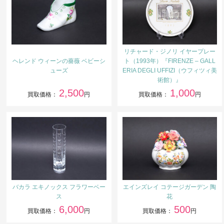
リチャード・ジノリ イヤープレー
ヘレンド ウィーンの薔薇 ベビーシ
ト（1993年）『FIRENZE – GALL
ューズ
ERIA DEGLI UFFIZI（ウフィツィ美
術館）』
2,500
1,000
買取価格：
円
買取価格：
円
バカラ エキノックス フラワーベー
エインズレイ コテージガーデン 陶
ス
花
6,000
500
買取価格：
円
買取価格：
円