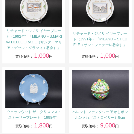
リチャード・ジノリ イヤープレー
リチャード・ジノリ イヤープレー
ト（1992年）『MILANO – S.MARI
ト（1991年）『MILANO – S.FED
AA DELLE GRAZIE（サンタ・マリ
ELE（サン・フェデーレ教会）』
ア・デッレ・グラツィエ教会）』
1,000
1,000
買取価格：
円
買取価格：
円
ウェッジウッド ザ・クリスマス・
ヘレンド ファンタジー 透かしボン
ストーリープレート（1998年）
ボン入れ（ストロベリー）9cm
1,800
9,000
買取価格：
円
買取価格：
円