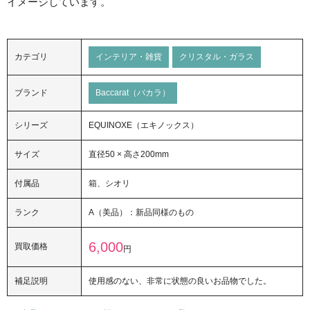
イメージしています。
カテゴリ
インテリア・雑貨
クリスタル・ガラス
ブランド
Baccarat（バカラ）
シリーズ
EQUINOXE（エキノックス）
サイズ
直径50 × 高さ200mm
付属品
箱、シオリ
ランク
A（美品）：新品同様のもの
6,000
買取価格
円
補足説明
使用感のない、非常に状態の良いお品物でした。