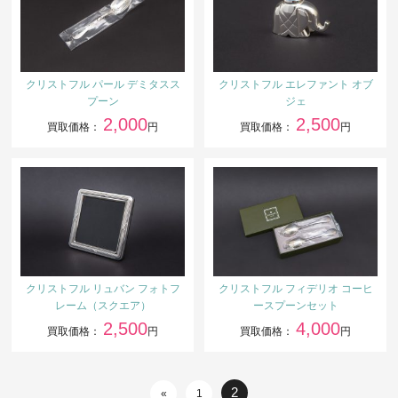
クリストフル パール デミタスス
クリストフル エレファント オブ
プーン
ジェ
2,000
2,500
買取価格：
円
買取価格：
円
クリストフル リュバン フォトフ
クリストフル フィデリオ コーヒ
レーム（スクエア）
ースプーンセット
2,500
4,000
買取価格：
円
買取価格：
円
2
«
1