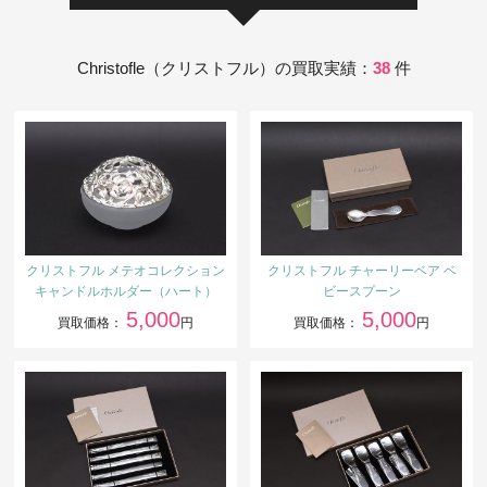
Christofle（クリストフル）の買取実績：
38
件
クリストフル メテオコレクション
クリストフル チャーリーベア ベ
キャンドルホルダー（ハート）
ビースプーン
5,000
5,000
買取価格：
円
買取価格：
円