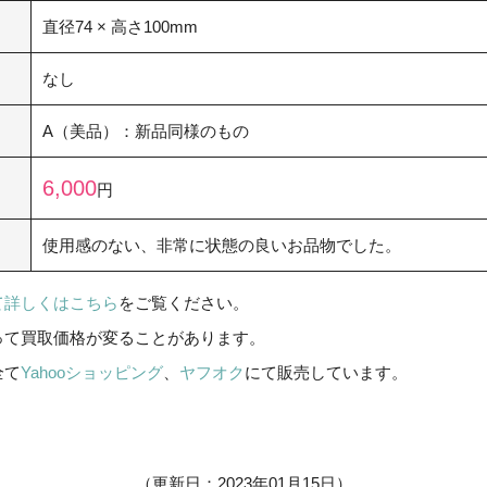
直径74 × 高さ100mm
なし
A（美品）：新品同様のもの
6,000
円
使用感のない、非常に状態の良いお品物でした。
て詳しくはこちら
をご覧ください。
って買取価格が変ることがあります。
全て
Yahooショッピング
、
ヤフオク
にて販売しています。
（更新日：2023年01月15日）