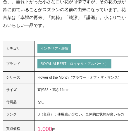
合」。垂れ下がった小さな白い花が可憐ですが、その花の形が
鈴に似ていることがスズランの名前の由来になっています。花
言葉は「幸福の再来」「純粋」「純潔」「謙遜」。小ぶりでか
わいらしい一品です。
カテゴリ
インテリア・雑貨
ブランド
ROYAL ALBERT（ロイヤル・アルバート）
シリーズ
Flower of the Month（フラワー・オブ・ザ・マンス）
サイズ
直径58 × 高さ44mm
付属品
なし
ランク
B（良品）：使用感が少ない、全体的に状態が良いもの
1,000
買取価格
円