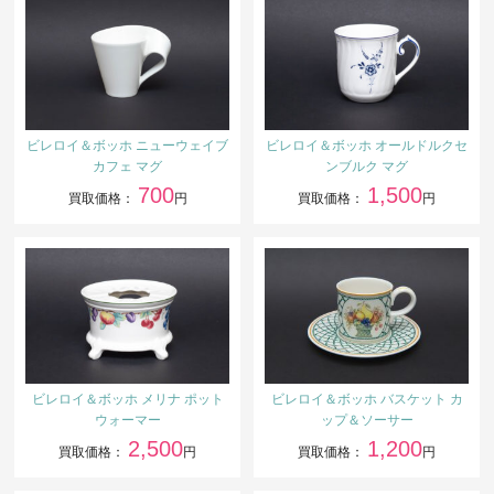
ビレロイ＆ボッホ ニューウェイブ
ビレロイ＆ボッホ オールドルクセ
カフェ マグ
ンブルク マグ
700
1,500
買取価格：
円
買取価格：
円
ビレロイ＆ボッホ メリナ ポット
ビレロイ＆ボッホ バスケット カ
ウォーマー
ップ＆ソーサー
2,500
1,200
買取価格：
円
買取価格：
円