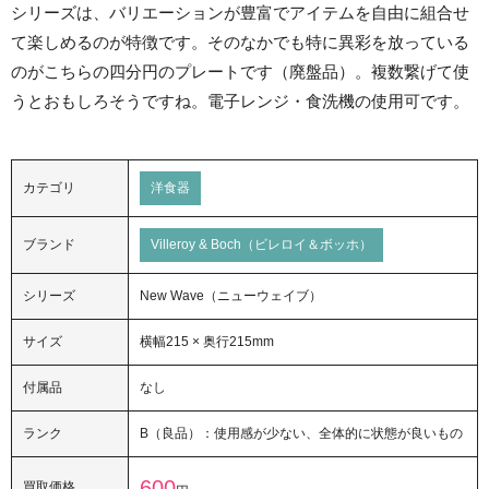
シリーズは、バリエーションが豊富でアイテムを自由に組合せ
て楽しめるのが特徴です。そのなかでも特に異彩を放っている
のがこちらの四分円のプレートです（廃盤品）。複数繋げて使
うとおもしろそうですね。電子レンジ・食洗機の使用可です。
カテゴリ
洋食器
ブランド
Villeroy & Boch（ビレロイ＆ボッホ）
シリーズ
New Wave（ニューウェイブ）
サイズ
横幅215 × 奥行215mm
付属品
なし
ランク
B（良品）：使用感が少ない、全体的に状態が良いもの
600
買取価格