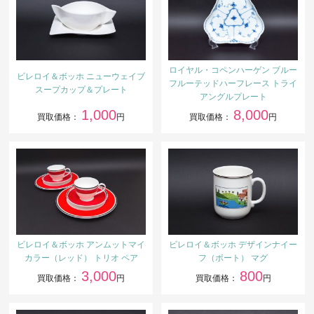
ロイヤル・コペンハーゲン ブルー
ビレロイ＆ボッホ ニューウェイブ
フルーテッドハーフレース トライ
スープカップ＆プレート
アングルプレート
1,000
8,000
買取価格：
円
買取価格：
円
ビレロイ＆ボッホ アンムットマイ
ビレロイ＆ボッホ デザインナイー
カラー（レッド） トリオ ペア
フ（ボート） マグ
3,000
800
買取価格：
円
買取価格：
円