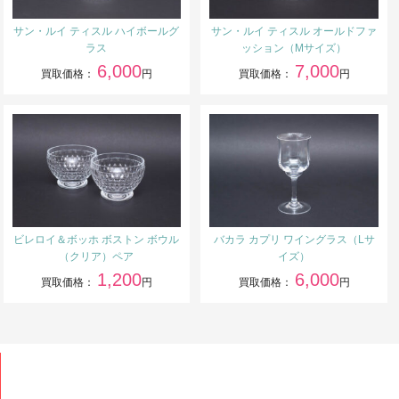
サン・ルイ ティスル ハイボールグ
サン・ルイ ティスル オールドファ
ラス
ッション（Mサイズ）
6,000
7,000
買取価格：
円
買取価格：
円
ビレロイ＆ボッホ ボストン ボウル
バカラ カプリ ワイングラス（Lサ
（クリア）ペア
イズ）
1,200
6,000
買取価格：
円
買取価格：
円