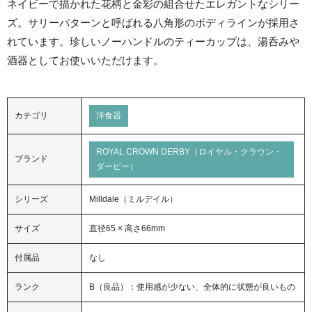
ネイビーで描かれた花柄と金彩の組合せたエレガントなシリー
ズ。サリーパターンと呼ばれる八角形のボディラインが採用さ
れています。珍しいノーハンドルのティーカップは、湯呑みや
酒器としてお使いいただけます。
カテゴリ
洋食器
ROYAL CROWN DERBY（ロイヤル・クラウン・
ブランド
ダービー）
シリーズ
Milldale（ミルデイル）
サイズ
直径65 × 高さ66mm
付属品
なし
ランク
B（良品）：使用感が少ない、全体的に状態が良いもの