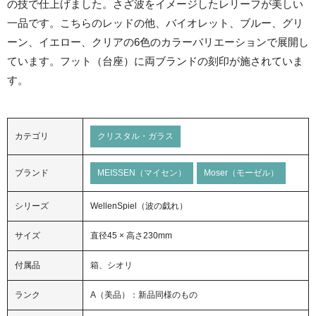
の技で仕上げました。さざ波をイメージしたレリーフが美しい
一品です。こちらのレッドの他、バイオレット、ブルー、グリ
ーン、イエロー、クリアの6色のカラーバリエーションで展開し
ています。フット（台座）に両ブランドの刻印が施されていま
す。
カテゴリ
クリスタル・ガラス
ブランド
MEISSEN（マイセン）
Moser（モーゼル）
シリーズ
WellenSpiel（波の戯れ）
サイズ
直径45 × 高さ230mm
付属品
箱、シオリ
ランク
A（美品）：新品同様のもの