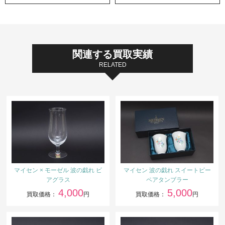
関連する買取実績
RELATED
マイセン × モーゼル 波の戯れ ビ
マイセン 波の戯れ スイートピー
アグラス
ペアタンブラー
4,000
5,000
買取価格：
円
買取価格：
円