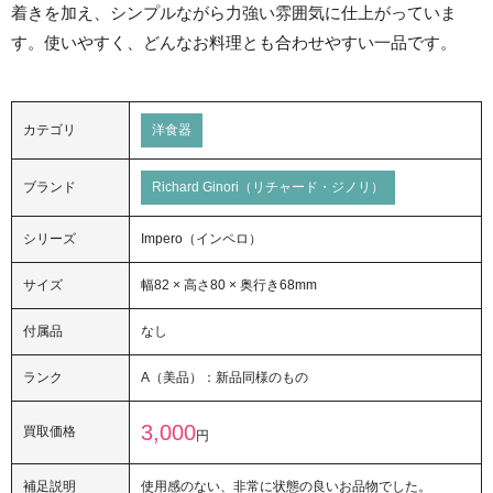
着きを加え、シンプルながら力強い雰囲気に仕上がっていま
す。使いやすく、どんなお料理とも合わせやすい一品です。
カテゴリ
洋食器
ブランド
Richard Ginori（リチャード・ジノリ）
シリーズ
Impero（インペロ）
サイズ
幅82 × 高さ80 × 奥行き68mm
付属品
なし
ランク
A（美品）：新品同様のもの
3,000
買取価格
円
補足説明
使用感のない、非常に状態の良いお品物でした。