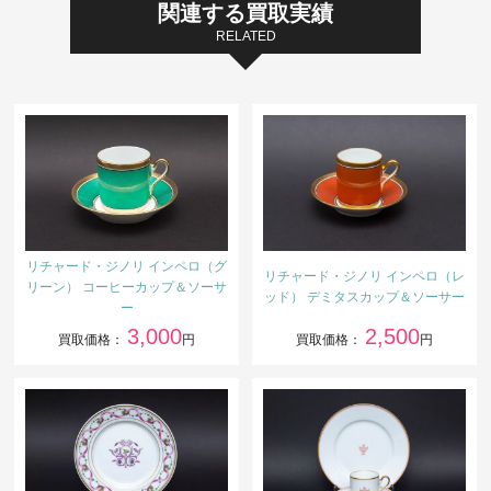
関連する買取実績
RELATED
リチャード・ジノリ インペロ（グ
リチャード・ジノリ インペロ（レ
リーン） コーヒーカップ＆ソーサ
ッド） デミタスカップ＆ソーサー
ー
3,000
2,500
買取価格：
円
買取価格：
円