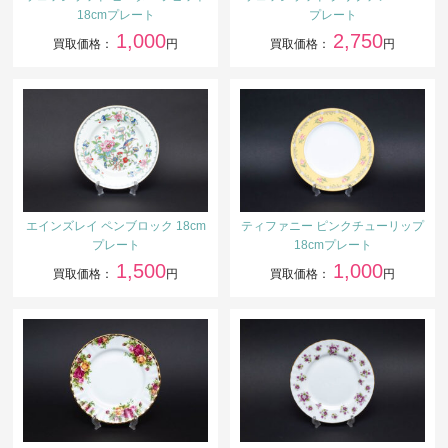
18cmプレート
プレート
1,000
2,750
買取価格：
円
買取価格：
円
エインズレイ ペンブロック 18cm
ティファニー ピンクチューリップ
プレート
18cmプレート
1,500
1,000
買取価格：
円
買取価格：
円