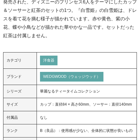
発売された、ディズニーのプリンセス6人をテーマにしたカップ
＆ソーサーと紅茶のセットの1つ。『白雪姫』の白雪姫は、ドレ
スを着て花を摘む様子が描かれています。赤や黄色、紫の小
花、蝶や小鳥などが描かれた華やかな一品です。セットだった
紅茶は付属しません。
カテゴリ
洋食器
ブランド
WEDGWOOD（ウェッジウッド）
シリーズ
華麗なるティータイムコレクション
サイズ
カップ：直径84 × 高さ60mm、ソーサー：直径140mm
付属品
なし
ランク
B（良品）：使用感が少ない、全体的に状態が良いもの