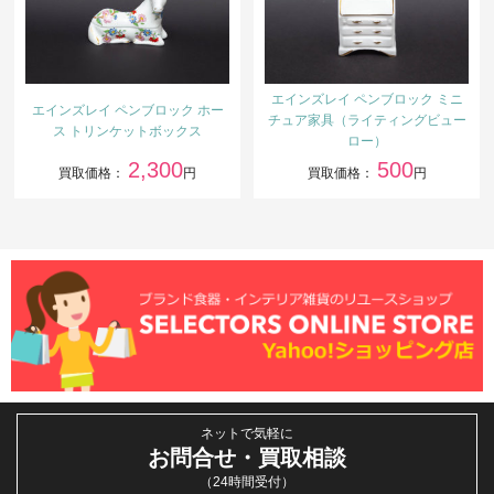
エインズレイ ペンブロック ミニ
エインズレイ ペンブロック ホー
チュア家具（ライティングビュー
ス トリンケットボックス
ロー）
2,300
500
買取価格：
円
買取価格：
円
ネットで気軽に
お問合せ・買取相談
（24時間受付）