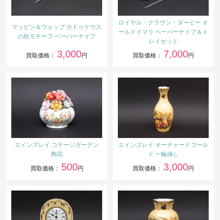
ロイヤル・クラウン・ダービー オ
マッピン＆ウェッブ カドゥケウス
ールドイマリ ペーパーナイフ＆ト
の杖モチーフ ペーパーナイフ
レイセット
3,000
7,000
買取価格：
円
買取価格：
円
エインズレイ コテージガーデン
エインズレイ オーチャードゴール
陶花
ド 一輪挿し
500
3,000
買取価格：
円
買取価格：
円