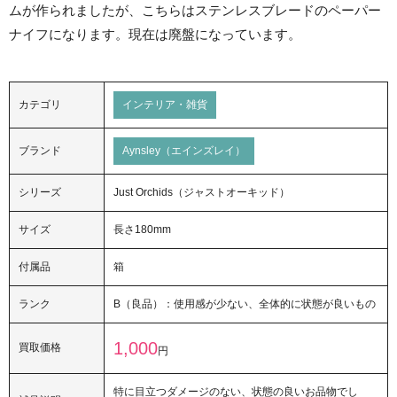
ムが作られましたが、こちらはステンレスブレードのペーパー
ナイフになります。現在は廃盤になっています。
カテゴリ
インテリア・雑貨
ブランド
Aynsley（エインズレイ）
シリーズ
Just Orchids（ジャストオーキッド）
サイズ
長さ180mm
付属品
箱
ランク
B（良品）：使用感が少ない、全体的に状態が良いもの
1,000
買取価格
円
特に目立つダメージのない、状態の良いお品物でし