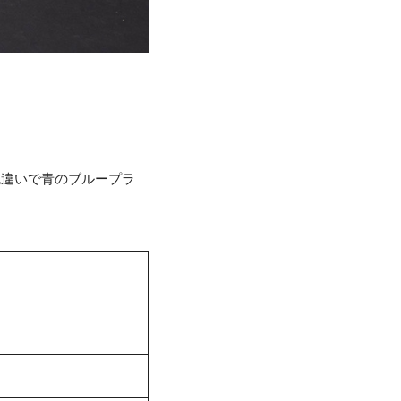
。
色違いで青のブループラ