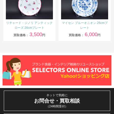
リチャード・ジノリ アンティック
マイセン ブルーオニオン 26cmプ
ローズ 26cmプレート
レート
3,500
6,000
買取価格：
円
買取価格：
円
ネットで気軽に
お問合せ・買取相談
（24時間受付）