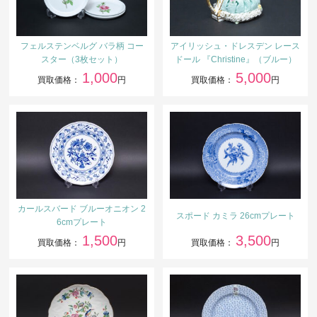
フェルステンベルグ バラ柄 コー
アイリッシュ・ドレスデン レース
スター（3枚セット）
ドール 『Christine』（ブルー）
1,000
5,000
買取価格：
円
買取価格：
円
カールスバード ブルーオニオン 2
スポード カミラ 26cmプレート
6cmプレート
1,500
3,500
買取価格：
円
買取価格：
円