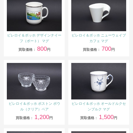
ビレロイ＆ボッホ デザインナイー
ビレロイ＆ボッホ ニューウェイブ
フ（ボート） マグ
カフェ マグ
800
700
買取価格：
円
買取価格：
円
ビレロイ＆ボッホ ボストン ボウ
ビレロイ＆ボッホ オールドルクセ
ル（クリア）ペア
ンブルク マグ
1,200
1,500
買取価格：
円
買取価格：
円