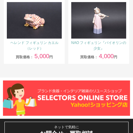
ヘレンド フィギュリン カエル
NAO フィギュリン『バイオリンの
（レッド）
少女』
5,000
4,000
買取価格：
円
買取価格：
円
ネットで気軽に