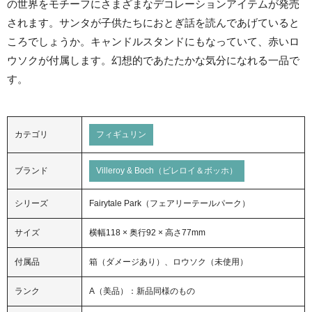
の世界をモチーフにさまざまなデコレーションアイテムが発売
されます。サンタが子供たちにおとぎ話を読んであげていると
ころでしょうか。キャンドルスタンドにもなっていて、赤いロ
ウソクが付属します。幻想的であたたかな気分になれる一品で
す。
カテゴリ
フィギュリン
ブランド
Villeroy & Boch（ビレロイ＆ボッホ）
シリーズ
Fairytale Park（フェアリーテールパーク）
サイズ
横幅118 × 奥行92 × 高さ77mm
付属品
箱（ダメージあり）、ロウソク（未使用）
ランク
A（美品）：新品同様のもの