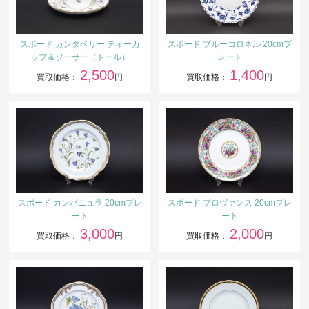
スポード カンタベリー ティーカ
スポード ブルーコロネル 20cmプ
ップ＆ソーサー（トール）
レート
2,500
1,400
買取価格：
円
買取価格：
円
スポード カンパニュラ 20cmプレ
スポード プロヴァンス 20cmプレ
ート
ート
3,000
2,000
買取価格：
円
買取価格：
円