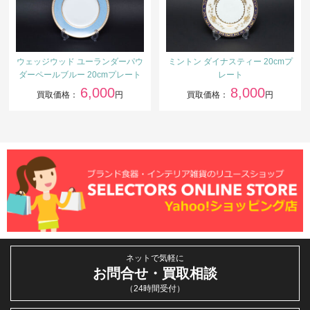
ウェッジウッド ユーランダーパウ
ミントン ダイナスティー 20cmプ
ダーペールブルー 20cmプレート
レート
6,000
8,000
買取価格：
円
買取価格：
円
ネットで気軽に
お問合せ・買取相談
（24時間受付）