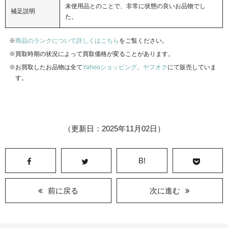
未使用品とのことで、非常に状態の良いお品物でし
補足説明
た。
商品のランクについて詳しくはこちら
をご覧ください。
買取時期の状況によって買取価格が変ることがあります。
お買取したお品物は全て
Yahooショッピング
、
ヤフオク
にて販売していま
す。
（更新日：2025年11月02日）
B!
前に戻る
次に進む