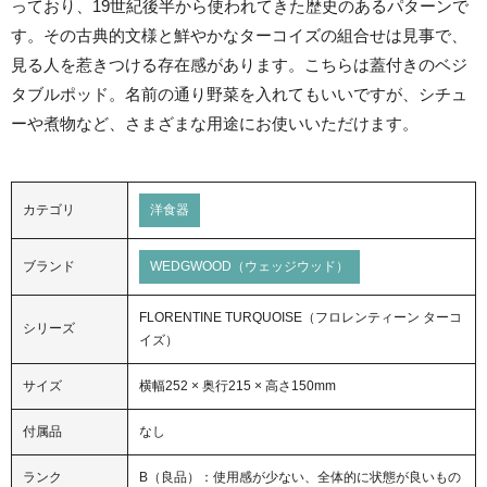
っており、19世紀後半から使われてきた歴史のあるパターンで
す。その古典的文様と鮮やかなターコイズの組合せは見事で、
見る人を惹きつける存在感があります。こちらは蓋付きのベジ
タブルポッド。名前の通り野菜を入れてもいいですが、シチュ
ーや煮物など、さまざまな用途にお使いいただけます。
カテゴリ
洋食器
ブランド
WEDGWOOD（ウェッジウッド）
FLORENTINE TURQUOISE（フロレンティーン ターコ
シリーズ
イズ）
サイズ
横幅252 × 奥行215 × 高さ150mm
付属品
なし
ランク
B（良品）：使用感が少ない、全体的に状態が良いもの