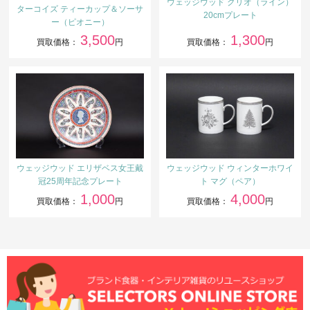
ウェッジウッド クリオ（ライン）
ターコイズ ティーカップ＆ソーサ
20cmプレート
ー（ピオニー）
3,500
1,300
買取価格：
円
買取価格：
円
ウェッジウッド エリザベス女王戴
ウェッジウッド ウィンターホワイ
冠25周年記念プレート
ト マグ（ペア）
1,000
4,000
買取価格：
円
買取価格：
円