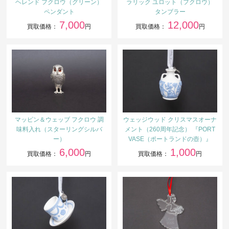
ヘレンド フクロウ（グリーン）
ラリック ユロット（フクロウ）
ペンダント
タンブラー
7,000
12,000
買取価格：
円
買取価格：
円
マッピン＆ウェッブ フクロウ 調
ウェッジウッド クリスマスオーナ
味料入れ（スターリングシルバ
メント（260周年記念） 『PORT
ー）
VASE（ポートランドの壺）』
6,000
1,000
買取価格：
円
買取価格：
円