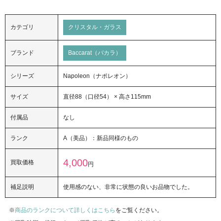
カテゴリ
クリスタル・ガラス
ブランド
Baccarat（バカラ）
シリーズ
Napoleon（ナポレオン）
サイズ
直径88（口径54） × 高さ115mm
付属品
なし
ランク
A（美品）：新品同様のもの
4,000
買取価格
円
補足説明
使用感のない、非常に状態の良いお品物でした。
商品のランクについて詳しくはこちら
をご覧ください。