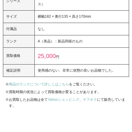
シリーズ
ス）
サイズ
横幅182 × 奥行135 × 高さ170mm
付属品
なし
ランク
A（美品）：新品同様のもの
25,000
買取価格
円
補足説明
使用感のない、非常に状態の良いお品物でした。
商品のランクについて詳しくはこちら
をご覧ください。
買取時期の状況によって買取価格が変ることがあります。
お買取したお品物は全て
Yahooショッピング
、
ヤフオク
にて販売していま
す。