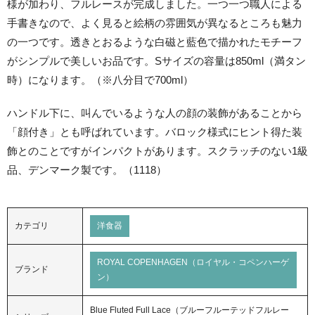
様が加わり、フルレースが完成しました。一つ一つ職人による
手書きなので、よく見ると絵柄の雰囲気が異なるところも魅力
の一つです。透きとおるような白磁と藍色で描かれたモチーフ
がシンプルで美しいお品です。Sサイズの容量は850ml（満タン
時）になります。（※八分目で700ml）
ハンドル下に、叫んでいるような人の顔の装飾があることから
「顔付き」とも呼ばれています。バロック様式にヒント得た装
飾とのことですがインパクトがあります。スクラッチのない1級
品、デンマーク製です。（1118）
カテゴリ
洋食器
ROYAL COPENHAGEN（ロイヤル・コペンハーゲ
ブランド
ン）
Blue Fluted Full Lace（ブルーフルーテッドフルレー