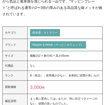
がら気品と重厚感を感じられる一品です。"マッピンプレー
ト"と呼ばれる通常の2〜3倍の厚みのある高品質な銀メッキが施
されています。
カテゴリ
銀食器・カトラリー
ブランド
Mappin & Webb（マッピン＆ウェッブ）
サイズ
横幅152 × 奥行93 × 高さ85mm
付属品
なし
ランク
B（良品）：使用感が少ない、全体的に状態が良いもの
3,000
買取価格
円
まっ黒に変色してはいまたが、特に目立つダメージの
補足説明
ない、状態の良いものでした。