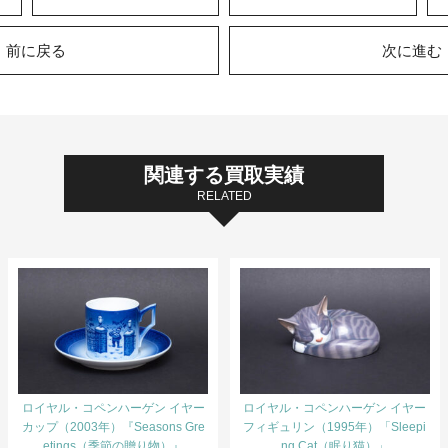
前に戻る
次に進む
関連する買取実績
RELATED
ロイヤル・コペンハーゲン イヤー
ロイヤル・コペンハーゲン イヤー
カップ（2003年）『Seasons Gre
フィギュリン（1995年）「Sleepi
etings（季節の贈り物）』
ng Cat（眠り猫）」