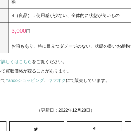
箱
B（良品）：使用感が少ない、全体的に状態が良いもの
3,000
円
お箱もあり、特に目立つダメージのない、状態の良いお品物
て詳しくはこちら
をご覧ください。
って買取価格が変ることがあります。
全て
Yahooショッピング
、
ヤフオク
にて販売しています。
（更新日：2022年12月28日）
B!