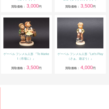
3,000
3,500
買取価格：
円
買取価格：
円
ゲーベル フンメル人形 『To Marke
ゲーベル フンメル人形『Let’s Play
t（市場に）』
（さぁ、遊ぼう）』
3,500
4,000
買取価格：
円
買取価格：
円