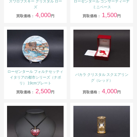
スワロフスキー クリスタル ロー
ローゼンタール コンサーティーナ
ズ
ミニベース
4,000
1,500
買取価格：
円
買取価格：
円
ローゼンタール フォルナセッティ
バカラ クリスタル スクエアリン
イタリアの都市シリーズ（ナポ
グ（レッド）
リ） 19cmプレート
2,500
4,000
買取価格：
円
買取価格：
円