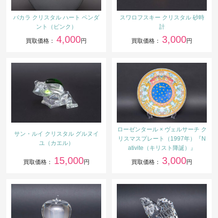
バカラ クリスタル ハート ペンダ
スワロフスキー クリスタル 砂時
ント（ピンク）
計
4,000
3,000
買取価格：
円
買取価格：
円
ローゼンタール × ヴェルサーチ ク
サン・ルイ クリスタル グルヌイ
リスマスプレート（1997年）『N
ユ（カエル）
ativite（キリスト降誕）』
15,000
3,000
買取価格：
円
買取価格：
円