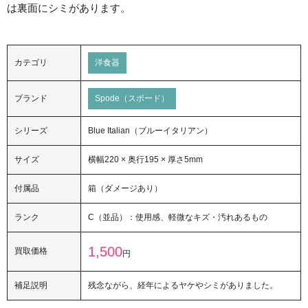
は裏面にシミがあります。
カテゴリ
洋食器
ブランド
Spode（スポード）
シリーズ
Blue Italian（ブルーイタリアン）
サイズ
横幅220 × 奥行195 × 厚さ5mm
付属品
箱（ダメージあり）
ランク
C（並品）：使用感、軽微なキズ・汚れあるもの
1,500
買取価格
円
補足説明
残念ながら、経年によるヤケやシミがありました。